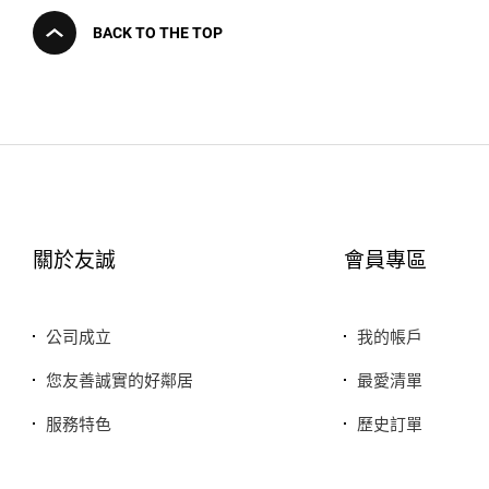
BACK TO THE TOP
關於友誠
會員專區
公司成立
我的帳戶
您友善誠實的好鄰居
最愛清單
服務特色
歷史訂單
銷售品牌或合作廠商
我的折價券