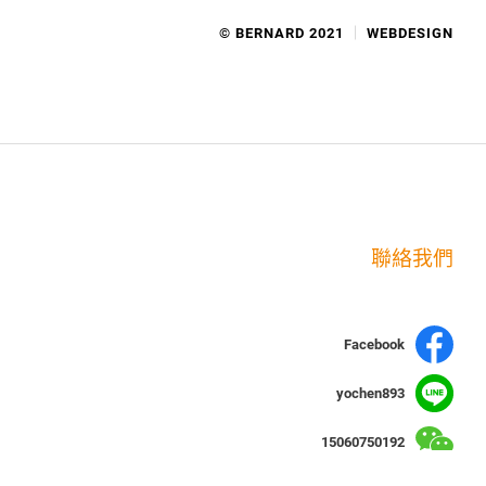
© BERNARD 2021
WEBDESIGN
聯絡我們
Facebook
yochen893
15060750192