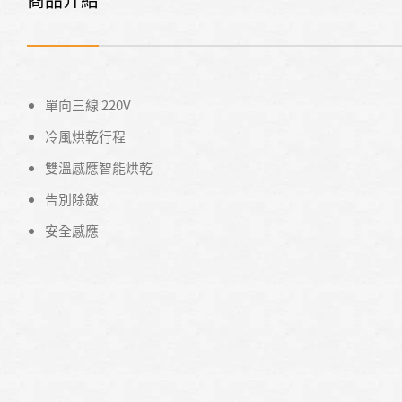
單向三線 220V
冷風烘乾行程
雙溫感應智能烘乾
告別除皺
安全感應