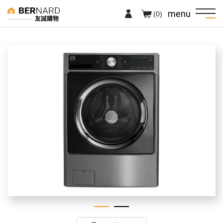
menu
(0)
友誠購物