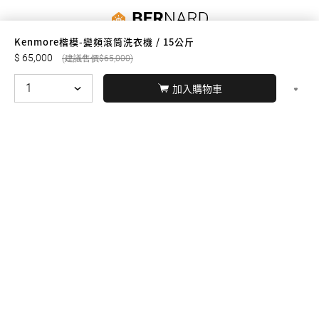
友誠購物
Kenmore楷模-變頻滾筒洗衣機 / 15公斤
65,000
65,000
加入購物車
© BERNARD 2021
WEBDESIGN
聯絡我們
Facebook
yochen893
WhatsApp
15060750192
本站商品，皆是正品公司貨
本站保留接受訂單與否的
權利
本網站之商品可配送大陸地區，運費歡迎來電或來