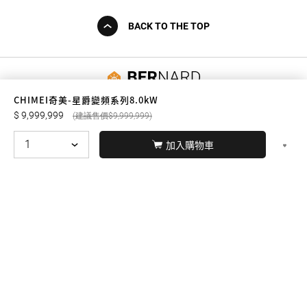
BACK TO THE TOP
友誠購物
CHIMEI奇美-星爵變頻系列8.0kW
9,999,999
9,999,999
加入購物車
© BERNARD 2021
WEBDESIGN
聯絡我們
Facebook
yochen893
WhatsApp
15060750192