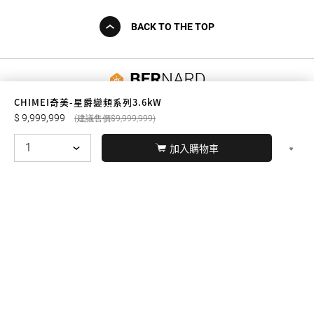
BACK TO THE TOP
友誠購物
CHIMEI奇美-星爵變頻系列3.6kW
9,999,999
9,999,999
加入購物車
© BERNARD 2021
WEBDESIGN
聯絡我們
Facebook
yochen893
WhatsApp
15060750192