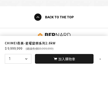
BACK TO THE TOP
友誠購物
CHIMEI奇美-星曜變頻系列2.8kW
9,999,999
9,999,999
加入購物車
© BERNARD 2021
WEBDESIGN
聯絡我們
Facebook
yochen893
WhatsApp
15060750192