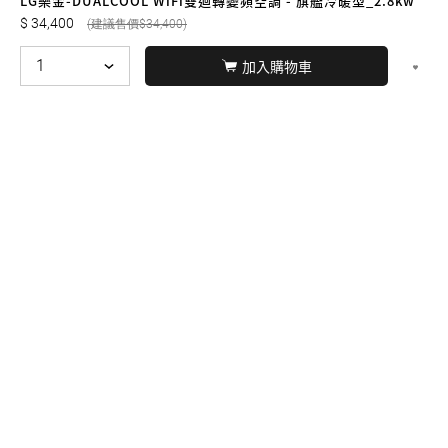
LG樂金-DUALCOOL WiFi雙迴轉變頻空調 - 旗艦冷暖型_2.8kw
34,400
34,400
加入購物車
© BERNARD 2021
WEBDESIGN
聯絡我們
Facebook
yochen893
WhatsApp
15060750192
本站商品，皆是正品公司貨
本站保留接受訂單與否的
權利
本網站之商品可配送大陸地區，運費歡迎來電或來
信洽詢
店面不時有客戶光臨購買或詢問，若電話忙線或
無人回覆敬請見諒，請稍後再撥。