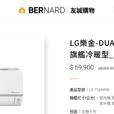
友誠購物
LG樂金-DU
旗艦冷暖型_7
69,900
產品型號
LS-71DHPM
機體尺寸(公分)
室內機 寬10
室外機 寬10
保固
全機七年