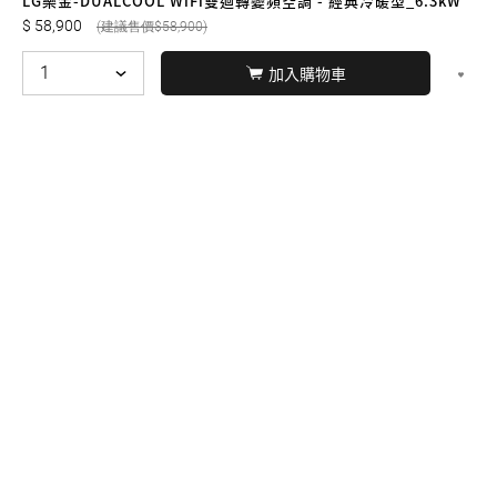
LG樂金-DUALCOOL WiFi雙迴轉變頻空調 - 經典冷暖型_6.3kW
58,900
58,900
加入購物車
© BERNARD 2021
WEBDESIGN
聯絡我們
Facebook
yochen893
WhatsApp
15060750192
本站商品，皆是正品公司貨
本站保留接受訂單與否的
權利
本網站之商品可配送大陸地區，運費歡迎來電或來
信洽詢
店面不時有客戶光臨購買或詢問，若電話忙線或
無人回覆敬請見諒，請稍後再撥。