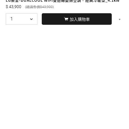
LG樂金-DUALCOOL WiFi雙迴轉變頻空調 - 經典冷暖型_4.1kW
43,900
43,900
加入購物車
© BERNARD 2021
WEBDESIGN
聯絡我們
Facebook
yochen893
WhatsApp
15060750192
本站商品，皆是正品公司貨
本站保留接受訂單與否的
權利
本網站之商品可配送大陸地區，運費歡迎來電或來
信洽詢
店面不時有客戶光臨購買或詢問，若電話忙線或
無人回覆敬請見諒，請稍後再撥。