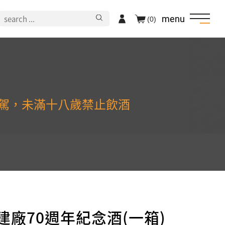
menu
(0)
駕，未滿十八歲禁止飲酒
門建廠70週年紀念酒(一箱)