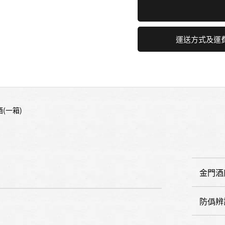
運送方式及運
酒(一箱)
金門酒
防僞辨