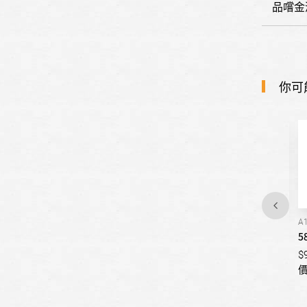
品嚐金
你可
C26
C21
A
58度 軍用加油桶行軍酒(一
58度 建縣百年紀念酒-磨砂
5
盒)
版(一盒)
$
$9999999
$9999999
價格請與我們洽詢
價格請與我們洽詢