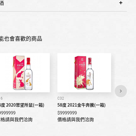
酒
能也會喜歡的商品
16
C32
C23
8度 2020眾望所鼠(一箱)
58度 2021金牛奔騰(一箱)
58度 金
9999999
$9999999
$999999
價格請與我們洽詢
價格請與我們洽詢
價格請