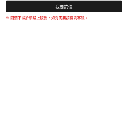
我要詢價
※ 因酒不得於網路上販售，如有需要請咨詢客服。
BACK TO THE TOP
友誠購物
© BERNARD 2021
WEBDESIGN
聯絡我們