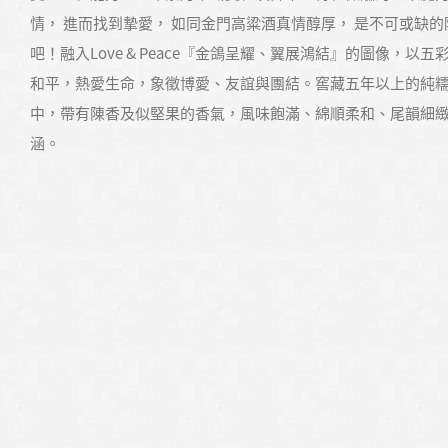
情， 進而找到摯愛， 如同金門高粱酒真情醇厚， 是不可或缺的
吧！融入Love & Peace『金鴿呈耀、翼展鴻結』的圖像，
和平，熱愛生命，象徵博愛、友誼與團結。窖藏五年以上的純
中，帶有陳香及似堅果的香氣，風味飽滿、綿順柔和、尾韻細
涵。