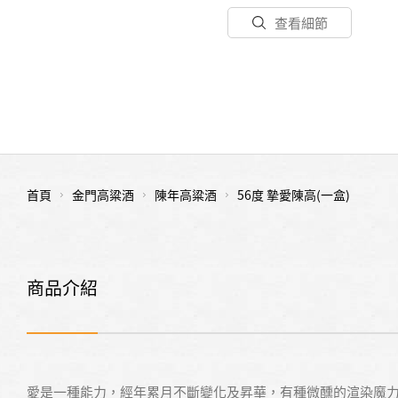
查看細節
首頁
金門高粱酒
陳年高粱酒
56度 摯愛陳高(一盒)
商品介紹
愛是一種能力，經年累月不斷變化及昇華，有種微醺的渲染魔力