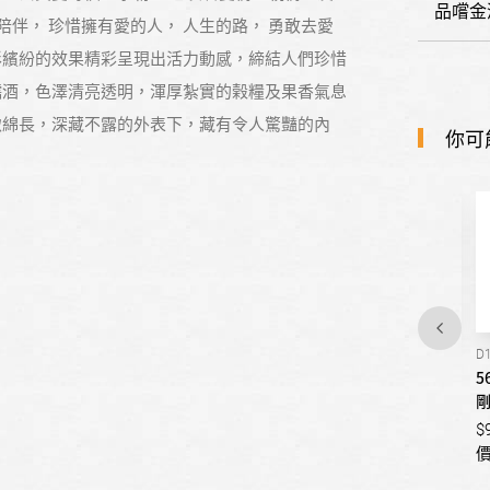
品嚐金
陪伴， 珍惜擁有愛的人， 人生的路， 勇敢去愛
以五彩繽紛的效果精彩呈現出活力動感，締結人們珍惜
糯酒，色澤清亮透明，渾厚紮實的榖糧及果香氣息
緻綿長，深藏不露的外表下，藏有令人驚豔的內
你可
D07
D16
D
66度 陳年大麴酒(一盒)
56度 金門高粱燙金黑盒陳高
5
(一盒)
剛
$9999999
$9999999
$
價格請與我們洽詢
價格請與我們洽詢