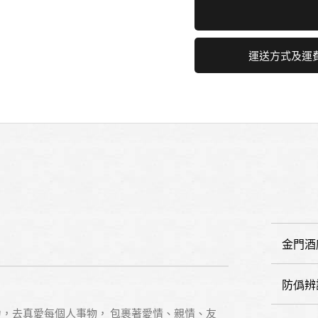
運送方式及運
金門酒
防僞辨
，去真愛每個人事物， 包裹著愛情、親情、友