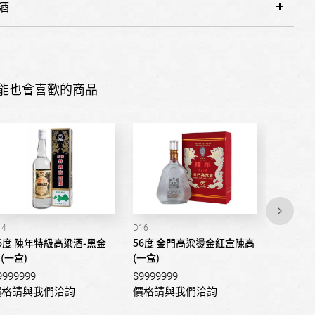
酒
能也會喜歡的商品
14
D16
D15
6度 陳年特級高粱酒-黑金
56度 金門高粱燙金紅盒陳高
56度 摯
(一盒)
(一盒)
$999999
9999999
$9999999
價格請
價格請與我們洽詢
價格請與我們洽詢