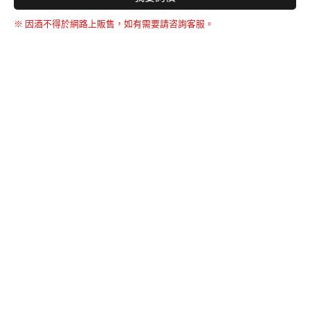
※ 因酒不得於網路上販售，如有需要請咨詢客服。
BACK TO THE TOP
友誠購物
© BERNARD 2021
WEBDESIGN
聯絡我們
Facebook
yochen893