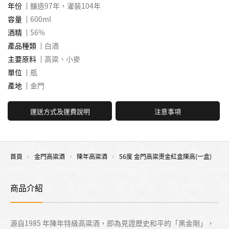
年份
釀造97年，灌裝104年
容量
600ml
酒精
56%
產品種類
白酒
主要原料
高粱、小麥
單位
瓶
產地
金門
運送方式及運費說明
注意事項
首頁
金門高粱酒
陳年高粱酒
56度 金門高粱燙金紅盒陳高(一盒)
商品介紹
源自1985 年陳年特級高粱酒，即為見證歷史和平的「黑金剛」，