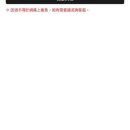
※ 因酒不得於網路上販售，如有需要請咨詢客服。
BACK TO THE TOP
友誠購物
© BERNARD 2021
WEBDESIGN
聯絡我們
Facebook
yochen893