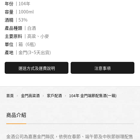
年份
104年
容量
1000ml
酒精
53%
產品種類
白酒
主要原料
高粱、小麥
單位
箱（6瓶）
產地
金門(3~5天出貨)
運送方式及運費說明
注意事項
首頁
金門高粱酒
家戶配酒
104年 金門端節配售酒(一箱)
商品介紹
金酒公司為嘉惠金門縣民，依例在春節、端午節及中秋節辦理配售