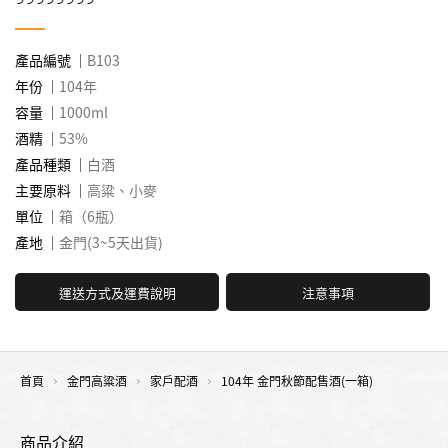
產品編號
B103
年份
104年
容量
1000ml
酒精
53%
產品種類
白酒
主要原料
高粱、小麥
單位
箱（6瓶）
產地
金門(3~5天出貨)
運送方式及運費說明
注意事項
首頁
金門高粱酒
家戶配酒
104年 金門秋節配售酒(一箱)
商品介紹