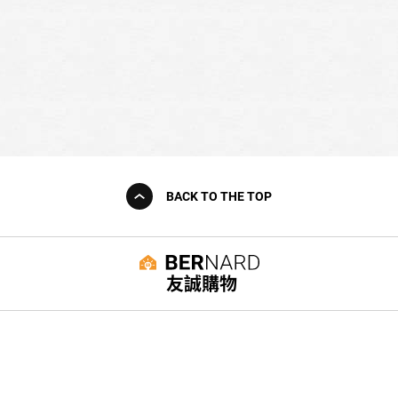
BACK TO THE TOP
友誠購物
© BERNARD 2021
WEBDESIGN