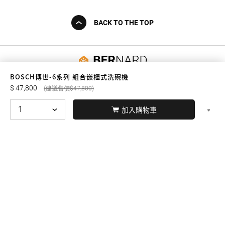
BACK TO THE TOP
友誠購物
BOSCH博世-6系列 組合嵌櫃式洗碗機
47,800
47,800
加入購物車
© BERNARD 2021
WEBDESIGN
聯絡我們
Facebook
yochen893
WhatsApp
15060750192