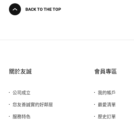
BACK TO THE TOP
關於友誠
會員專區
公司成立
我的帳戶
您友善誠實的好鄰居
最愛清單
服務特色
歷史訂單
銷售品牌或合作廠商
我的折價券