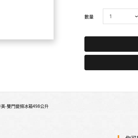
數量
I奇美-雙門變頻冰箱498公升