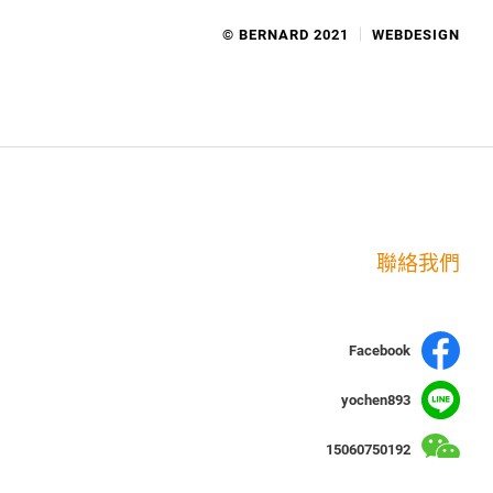
© BERNARD 2021
WEBDESIGN
聯絡我們
Facebook
yochen893
15060750192