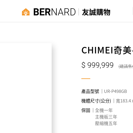
友誠購物
CHIMEI奇
999,999
產品型號
UR-P498GB
機體尺寸(公分)
寬183.4 
保固
全機一年
主機板三年
壓縮機五年