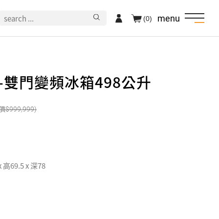
menu
(0)
美-雙門變頻冰箱498公升
999,999
x 高69.5 x 深78