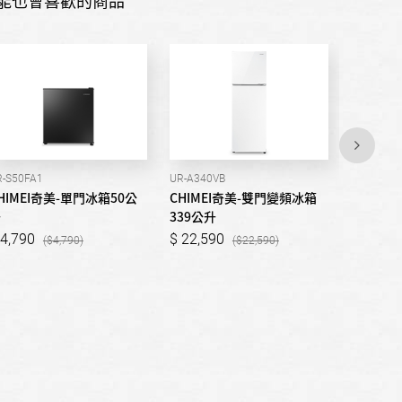
能也會喜歡的商品
R-S50FA1
UR-A340VB
UR-P580V
HIMEI奇美-單門冰箱50公
CHIMEI奇美-雙門變頻冰箱
CHIME
升
339公升
箱/578
4,790
22,590
35,00
4,790
22,590