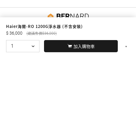
友誠購物
Haier海爾-RO 1200G淨水器 (不含安裝)
36,000
36,000
加入購物車
© BERNARD 2021
WEBDESIGN
聯絡我們
Facebook
yochen893
WhatsApp
15060750192
本站商品，皆是正品公司貨
本站保留接受訂單與否的