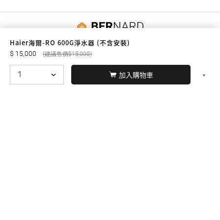
友誠購物
Haier海爾-RO 600G淨水器 (不含安裝)
15,000
15,000
加入購物車
© BERNARD 2021
WEBDESIGN
聯絡我們
Facebook
yochen893
WhatsApp
15060750192
本站商品，皆是正品公司貨
本站保留接受訂單與否的