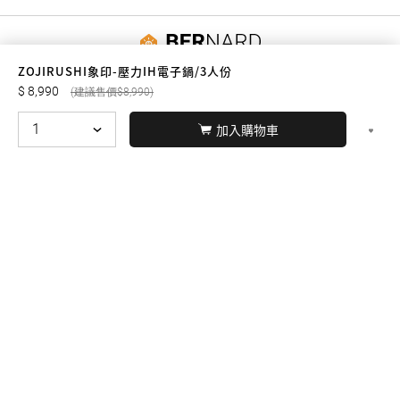
友誠購物
ZOJIRUSHI象印-壓力IH電子鍋/3人份
8,990
8,990
加入購物車
© BERNARD 2021
WEBDESIGN
聯絡我們
Facebook
yochen893
WhatsApp
15060750192
本站商品，皆是正品公司貨
本站保留接受訂單與否的
權利
本網站之商品可配送大陸地區，運費歡迎來電或來