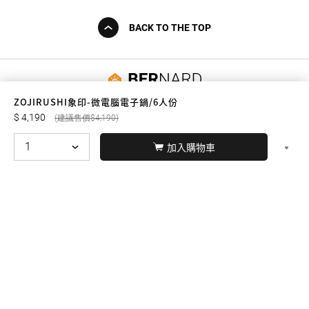
BACK TO THE TOP
友誠購物
ZOJIRUSHI象印-微電腦電子鍋/6人份
4,190
4,190
加入購物車
© BERNARD 2021
WEBDESIGN
聯絡我們
Facebook
yochen893
WhatsApp
15060750192