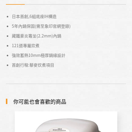
日本首創,6組底座IH構造
5年內鍋保固(需至象印官網登錄)
藏鐵豪炎竈釡(2.2mm)內鍋
121道專屬炊煮
強效蓄熱10mm極厚鍋緣設計
首創行程:藜麥炊煮項目
你可能也會喜歡的商品