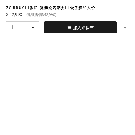
友誠購物
ZOJIRUSHI象印-炎舞炊煮壓力IH電子鍋/6人份
42,990
42,990
加入購物車
© BERNARD 2021
WEBDESIGN
聯絡我們
Facebook
yochen893
WhatsApp
15060750192
本站商品，皆是正品公司貨
本站保留接受訂單與否的
權利
本網站之商品可配送大陸地區，運費歡迎來電或來
信洽詢
店面不時有客戶光臨購買或詢問，若電話忙線或