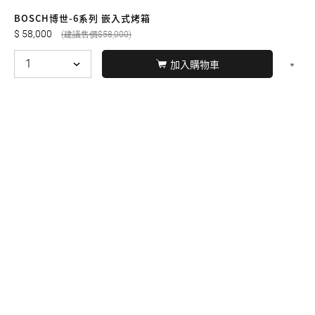
友誠購物
BOSCH博世-6系列 嵌入式烤箱
58,000
58,000
加入購物車
© BERNARD 2021
WEBDESIGN
聯絡我們
Facebook
yochen893
WhatsApp
15060750192
本站商品，皆是正品公司貨
本站保留接受訂單與否的
權利
本網站之商品可配送大陸地區，運費歡迎來電或來
信洽詢
店面不時有客戶光臨購買或詢問，若電話忙線或