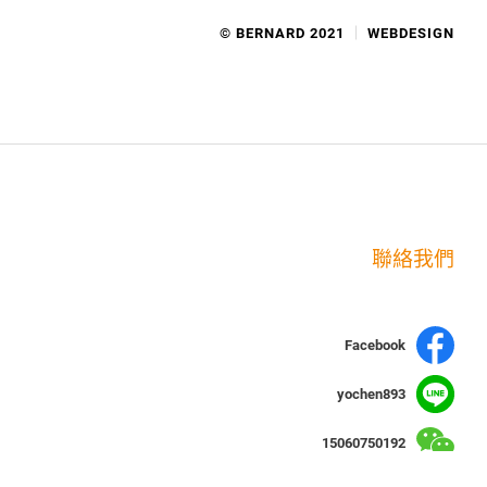
© BERNARD 2021
WEBDESIGN
聯絡我們
Facebook
yochen893
15060750192