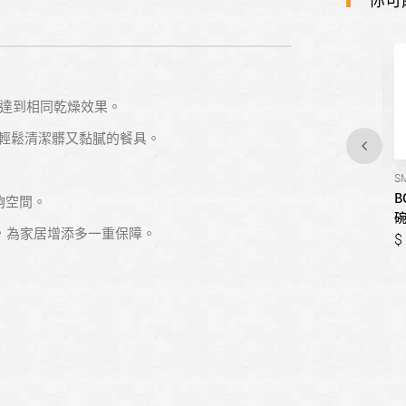
況下達到相同乾燥效果。
及強度，輕鬆清潔髒又黏膩的餐具。
SMV4HAX48E
SMI8ZCS00X
S
BOSCH博世-4系列 全嵌式洗
BOSCH博世-8系列 半嵌式沸
B
足夠空間。
碗機
石洗碗機
器，為家居增添多一重保障。
55,800
81,000
55,800
81,000