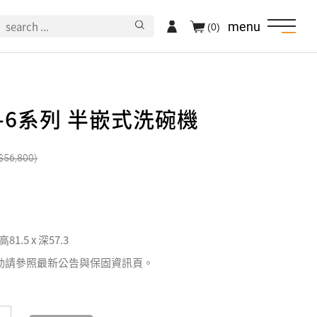
menu
(0)
世-6系列 半嵌式洗碗機
56,800
 高81.5 x 深57.3
動請參照最新公告與保固資訊頁。