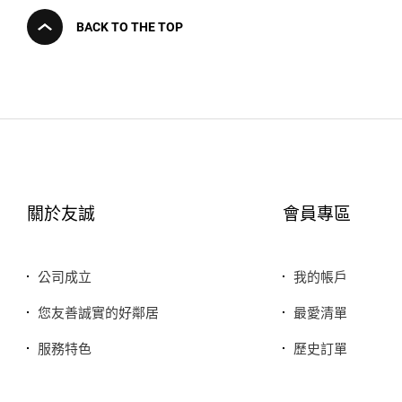
BACK TO THE TOP
關於友誠
會員專區
公司成立
我的帳戶
您友善誠實的好鄰居
最愛清單
服務特色
歷史訂單
銷售品牌或合作廠商
我的折價券