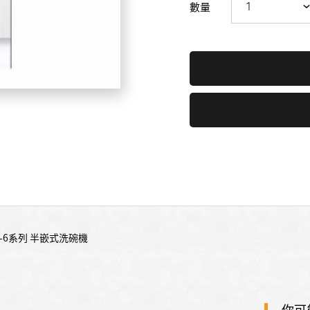
數量
世-6系列 半嵌式洗碗機
你可