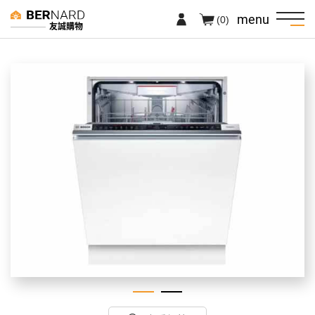
menu
(0)
友誠購物