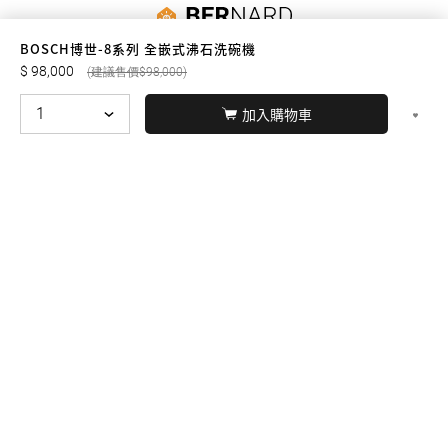
友誠購物
BOSCH博世-8系列 全嵌式沸石洗碗機
98,000
98,000
加入購物車
© BERNARD 2021
WEBDESIGN
聯絡我們
Facebook
yochen893
WhatsApp
15060750192
本站商品，皆是正品公司貨
本站保留接受訂單與否的
權利
本網站之商品可配送大陸地區，運費歡迎來電或來
信洽詢
店面不時有客戶光臨購買或詢問，若電話忙線或