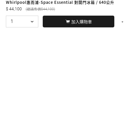
Whirlpool惠而浦-Space Essential 對開門冰箱 / 640公升
44,100
44,100
加入購物車
© BERNARD 2021
WEBDESIGN
聯絡我們
Facebook
yochen893
WhatsApp
15060750192
本站商品，皆是正品公司貨
本站保留接受訂單與否的
權利
本網站之商品可配送大陸地區，運費歡迎來電或來
信洽詢
店面不時有客戶光臨購買或詢問，若電話忙線或
無人回覆敬請見諒，請稍後再撥。