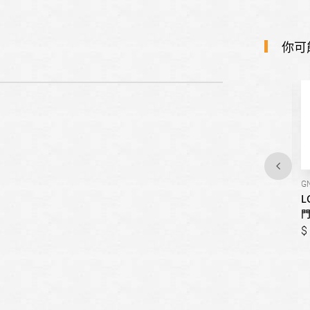
你可
GN-BF330BE
GL-QL62MB
G
LG樂金-332公升智慧變頻雙
LG樂金-653公升
L
門冰箱｜雪霧白
InstaView™ 敲敲看門中門對
開冰箱｜夜墨黑
26,051
27,900
69,900
77,900