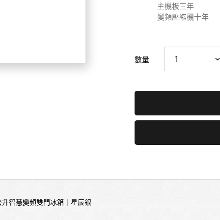
主機板三年
變頻壓縮機十年
數量
61公升智慧變頻雙門冰箱｜星辰銀