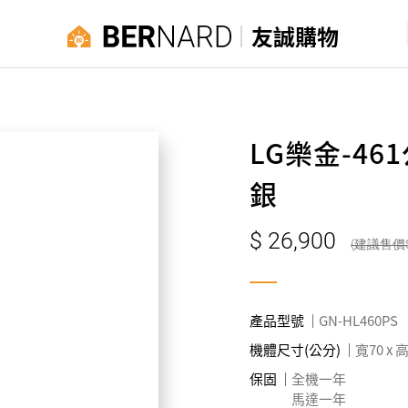
友誠購物
LG樂金-4
銀
26,900
產品型號
GN-HL460PS
機體尺寸(公分)
寬70 x 高
保固
全機一年
馬達一年