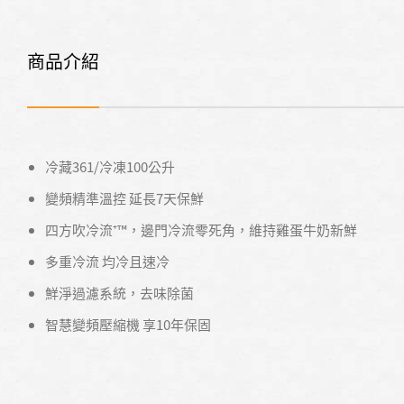
商品介紹
冷藏361/冷凍100公升
變頻精準溫控 延長7天保鮮
四方吹冷流⁺™，邊門冷流零死角，維持雞蛋牛奶新鮮
多重冷流 均冷且速冷
鮮淨過濾系統，去味除菌
智慧變頻壓縮機 享10年保固