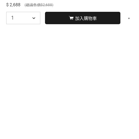
2,688
2,688
加入購物車
© BERNARD 2021
WEBDESIGN
聯絡我們
Facebook
yochen893
WhatsApp
15060750192
本站商品，皆是正品公司貨
本站保留接受訂單與否的
權利
本網站之商品可配送大陸地區，運費歡迎來電或來
信洽詢
店面不時有客戶光臨購買或詢問，若電話忙線或
無人回覆敬請見諒，請稍後再撥。