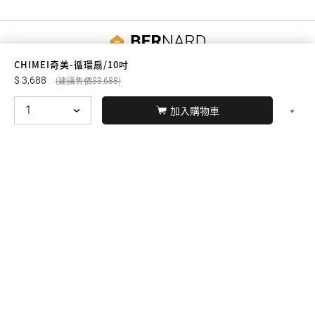
友誠購物
CHIMEI奇美-循環扇/10吋
3,688
3,688
加入購物車
© BERNARD 2021
WEBDESIGN
聯絡我們
Facebook
yochen893
WhatsApp
15060750192
本站商品，皆是正品公司貨
本站保留接受訂單與否的