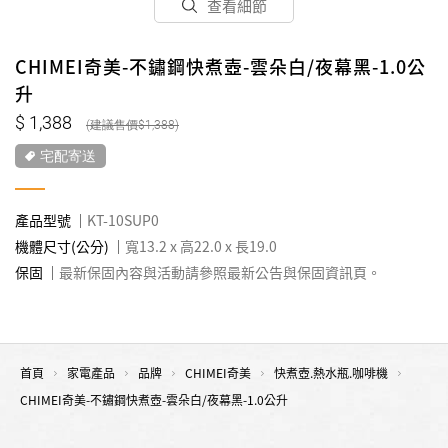
查看細節
CHIMEI奇美-不鏽鋼快煮壺-雲朵白/夜幕黑-1.0公
升
1,388
1,388
宅配寄送
產品型號
KT-10SUP0
機體尺寸(公分)
寬13.2 x 高22.0 x 長19.0
保固
最新保固內容與活動請參照最新公告與保固資訊頁。
首頁
家電產品
品牌
CHIMEI奇美
快煮壺.熱水瓶.咖啡機
CHIMEI奇美-不鏽鋼快煮壺-雲朵白/夜幕黑-1.0公升