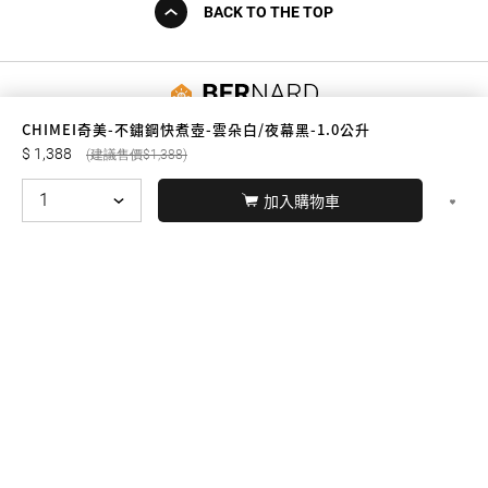
BACK TO THE TOP
友誠購物
CHIMEI奇美-不鏽鋼快煮壺-雲朵白/夜幕黑-1.0公升
1,388
1,388
加入購物車
© BERNARD 2021
WEBDESIGN
聯絡我們
Facebook
yochen893
WhatsApp
15060750192