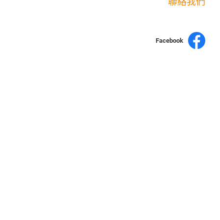
聯絡我們
Facebook
yochen893
15060750192
WhatsApp
店面不時有客戶光臨購買或詢問，若電話忙線或無人回覆