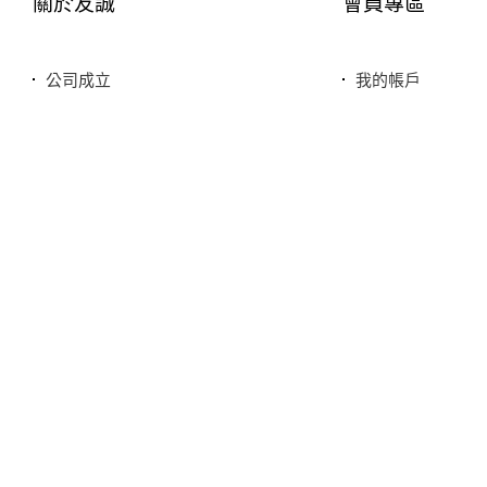
關於友誠
會員專區
公司成立
我的帳戶
您友善誠實的好鄰居
最愛清單
服務特色
歷史訂單
銷售品牌或合作廠商
我的折價券
本站商品，皆是正品公司貨
本站保留接受訂單與否的
敬請見諒，請稍後再撥。