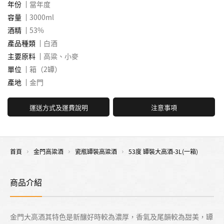
年份
當年度
容量
3000ml
酒精
53%
產品種類
白酒
主要原料
高粱、小麥
單位
箱（2罈）
產地
金門
運送方式及運費說明
注意事項
首頁
金門高粱酒
瓷瓶罈裝高粱酒
53度 罈裝大高酒-3L(一箱)
商品介紹
金門大高酒其特色是新釀好時較為濃厚，香氣及尾韻較為甜美，罈