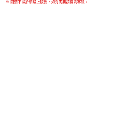
※ 因酒不得於網路上販售，如有需要請咨詢客服。
BACK TO THE TOP
友誠購物
© BERNARD 2021
WEBDESIGN
聯絡我們
Facebook
yochen893
WhatsApp