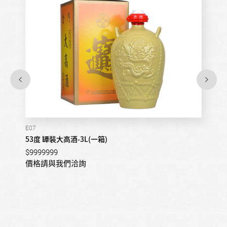
E07
53度 罈裝大高酒-3L(一箱)
$9999999
價格請與我們洽詢