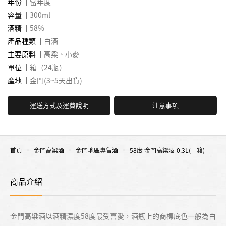
年份
當年度
容量
300ml
酒精
58%
產品種類
白酒
主要原料
高粱、小麥
單位
箱（24瓶）
產地
金門(3~5天出貨)
運送方式及運費說明
注意事項
首頁
金門高粱酒
金門地區專售酒
58度 金門高粱酒-0.3L(一箱)
商品介紹
金門高粱酒以酒精濃度58度最受喜愛，酒瓶上的商標底色一般為白