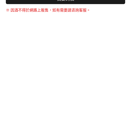
※ 因酒不得於網路上販售，如有需要請咨詢客服。
BACK TO THE TOP
友誠購物
© BERNARD 2021
WEBDESIGN
聯絡我們
Facebook
yochen893