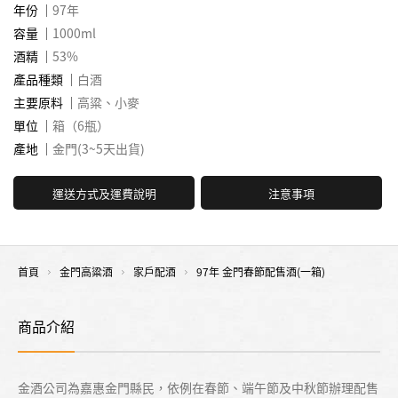
年份
97年
容量
1000ml
酒精
53%
產品種類
白酒
主要原料
高粱、小麥
單位
箱（6瓶）
產地
金門(3~5天出貨)
運送方式及運費說明
注意事項
首頁
金門高粱酒
家戶配酒
97年 金門春節配售酒(一箱)
商品介紹
金酒公司為嘉惠金門縣民，依例在春節、端午節及中秋節辦理配售