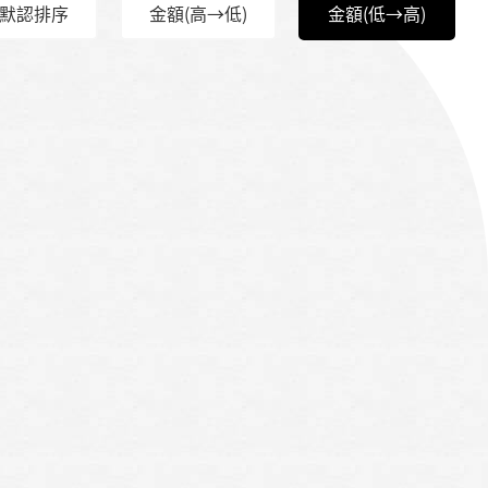
默認排序
金額(高→低)
金額(低→高)