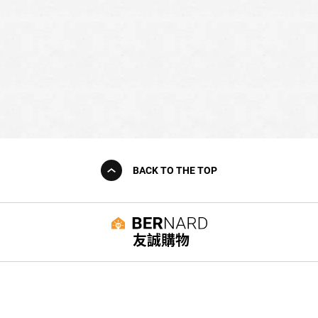
BACK TO THE TOP
友誠購物
© BERNARD 2021
WEBDESIGN