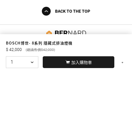
BACK TO THE TOP
友誠購物
BOSCH博世- 8系列 隱藏式排油煙機
42,000
42,000
加入購物車
© BERNARD 2021
WEBDESIGN
聯絡我們
Facebook
yochen893
WhatsApp
15060750192