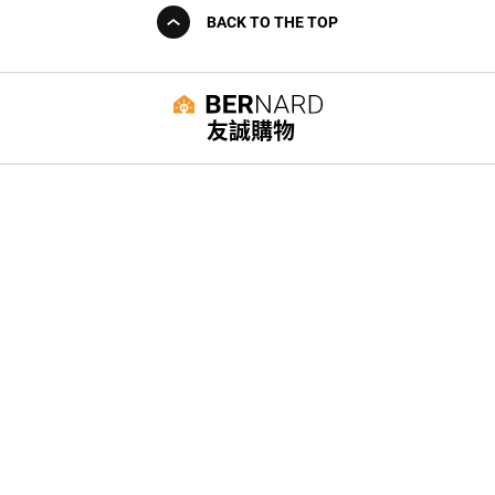
BACK TO THE TOP
友誠購物
© BERNARD 2021
WEBDESIGN
聯絡我們
Facebook
yochen893
WhatsApp
15060750192