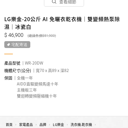
查看細節
LG樂金-20公斤 AI 免曬衣乾衣機｜雙變頻熱泵除
濕｜冰瓷白
46,900
51,900
宅配寄送
產品型號
WR-20DW
機體尺寸(公分)
寬70 x 高89 x 深82
保固
全機一年
AIDD直驅變頻馬達十年
主機板三年
雙迴轉變頻壓縮機十年
首頁
家電產品
品牌
LG樂金
洗衣機.乾衣機