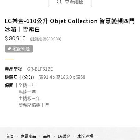
查看細節
LG樂金-610公升 Objet Collection 智慧變頻四門
冰箱｜雪霧白
80,910
89,900
宅配寄送
產品型號
GR-BLF61BE
機體尺寸(公分)
寬91.4 x 高186.0 x 深68
保固
全機一年
馬達一年
主機板三年
變頻壓縮機十年
首頁
家電產品
品牌
LG樂金
冰箱.冰櫃