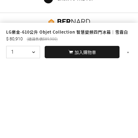
友誠購物
LG樂金-610公升 Objet Collection 智慧變頻四門冰箱｜雪霧白
80,910
89,900
加入購物車
© BERNARD 2021
WEBDESIGN
聯絡我們
Facebook
yochen893
WhatsApp
15060750192
本站商品，皆是正品公司貨
本站保留接受訂單與否的