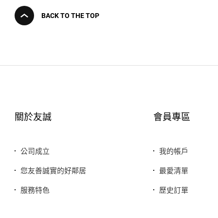
BACK TO THE TOP
關於友誠
會員專區
公司成立
我的帳戶
您友善誠實的好鄰居
最愛清單
服務特色
歷史訂單
銷售品牌或合作廠商
我的折價券