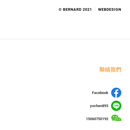
© BERNARD 2021
WEBDESIGN
聯絡我們
Facebook
yochen893
15060750192