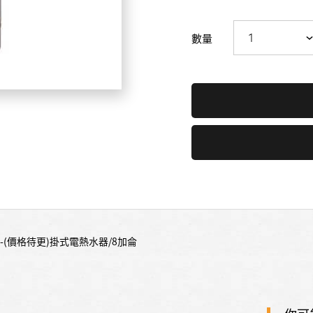
數量
家-(價格待更)掛式電熱水器/8加侖