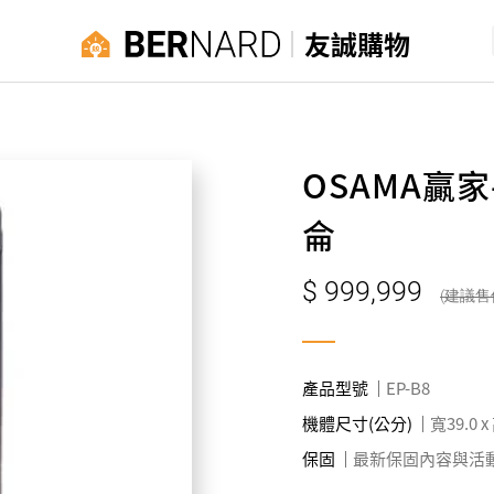
友誠購物
OSAMA贏
侖
999,999
產品型號
EP-B8
機體尺寸(公分)
寬39.0 x
保固
最新保固內容與活