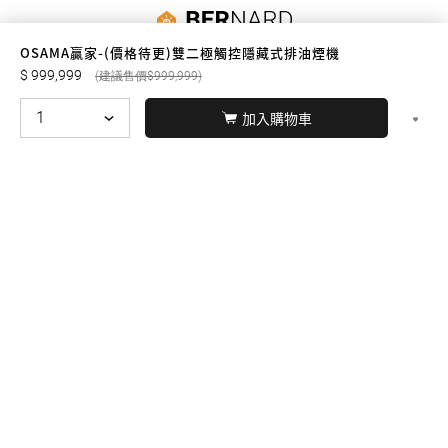
友誠購物
OSAMA贏家-(價格待更)雙二極觸控隱藏式排油煙機
999,999
999,999
加入購物車
© BERNARD 2021
WEBDESIGN
聯絡我們
Facebook
yochen893
WhatsApp
15060750192
本站商品，皆是正品公司貨
本站保留接受訂單與否的
權利
本網站之商品可配送大陸地區，運費歡迎來電或來