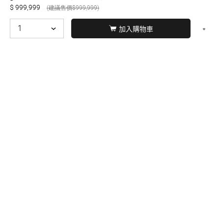
999,999
999,999
加入購物車
© BERNARD 2021
WEBDESIGN
聯絡我們
Facebook
yochen893
WhatsApp
15060750192
本站商品，皆是正品公司貨
本站保留接受訂單與否的
權利
本網站之商品可配送大陸地區，運費歡迎來電或來
信洽詢
店面不時有客戶光臨購買或詢問，若電話忙線或
無人回覆敬請見諒，請稍後再撥。