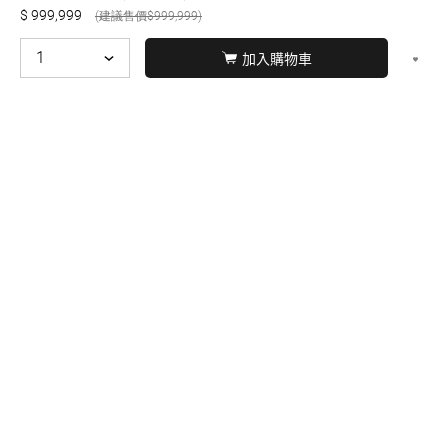
999,999
999,999
加入購物車
© BERNARD 2021
WEBDESIGN
聯絡我們
Facebook
yochen893
WhatsApp
15060750192
本站商品，皆是正品公司貨
本站保留接受訂單與否的
權利
本網站之商品可配送大陸地區，運費歡迎來電或來
信洽詢
店面不時有客戶光臨購買或詢問，若電話忙線或
無人回覆敬請見諒，請稍後再撥。