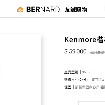
友誠購物
Kenmor
59,000
產品型號
96183
機體尺寸(公分)
寬75.9 x
保固
最新保固內容與活