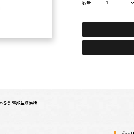
數量
ore楷模-電能型爐連烤
你可