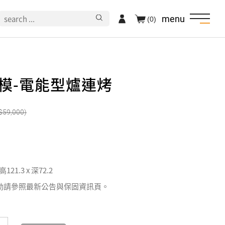
menu
(0)
e楷模-電能型爐連烤
59,000
 高121.3 x 深72.2
動請參照最新公告與保固資訊頁。