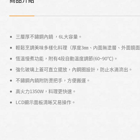
三層厚不鏽鋼內鍋 ，6L大容量。
輕鬆烹調美味多樣化料理（厚度3㎜、内面無塗層、外面鏡
恆溫慢煮功能，附有4段自動溫度調節(60~90℃)。
強化玻璃上蓋可直立擺放，內鋼圈設計，防止水滴流出。
不鏽鋼內鍋附防燙把手，方便搬運。
高火力1350W，料理更快速。
LCD顯示面板清晰又易操作。