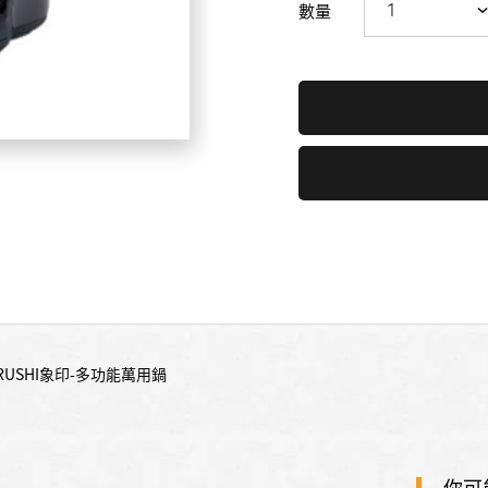
數量
IRUSHI象印-多功能萬用鍋
你可