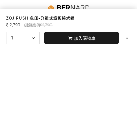
友誠購物
ZOJIRUSHI象印-分離式鐵板燒烤組
2,790
2,790
加入購物車
© BERNARD 2021
WEBDESIGN
聯絡我們
Facebook
yochen893
WhatsApp
15060750192
本站商品，皆是正品公司貨
本站保留接受訂單與否的
權利
本網站之商品可配送大陸地區，運費歡迎來電或來