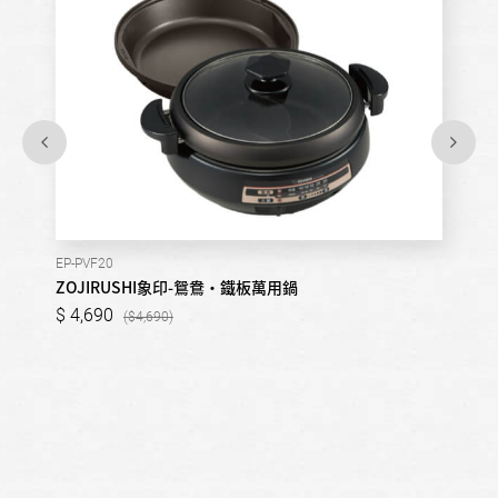
EP-PVF20
ZOJIRUSHI象印-鴛鴦‧鐵板萬用鍋
4,690
4,690