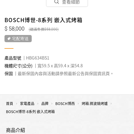
查看細節
BOSCH博世-8系列 嵌入式烤箱
58,000
58,000
宅配寄送
產品型號
HBG634BS1
機體尺寸(公分)
寬59.5 x 高59.4 x 深54.8
保固
最新保固內容與活動請參照最新公告與保固資訊頁。
首頁
家電產品
品牌
BOSCH博西
烤箱.微波燒烤爐
BOSCH博世-8系列 嵌入式烤箱
商品介紹