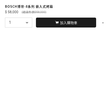
友誠購物
BOSCH博世-8系列 嵌入式烤箱
58,000
58,000
加入購物車
© BERNARD 2021
WEBDESIGN
聯絡我們
Facebook
yochen893
WhatsApp
15060750192
本站商品，皆是正品公司貨
本站保留接受訂單與否的
權利
本網站之商品可配送大陸地區，運費歡迎來電或來
信洽詢
店面不時有客戶光臨購買或詢問，若電話忙線或