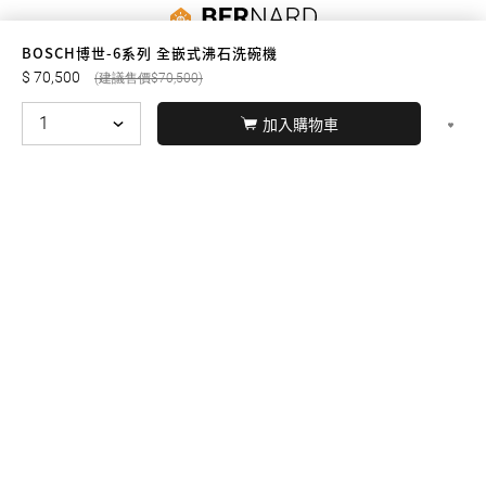
友誠購物
BOSCH博世-6系列 全嵌式沸石洗碗機
70,500
70,500
加入購物車
© BERNARD 2021
WEBDESIGN
聯絡我們
Facebook
yochen893
WhatsApp
15060750192
本站商品，皆是正品公司貨
本站保留接受訂單與否的
權利
本網站之商品可配送大陸地區，運費歡迎來電或來
信洽詢
店面不時有客戶光臨購買或詢問，若電話忙線或